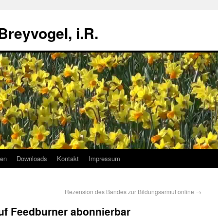
 Breyvogel, i.R.
nen
Downloads
Kontakt
Impressum
Rezension des Bandes zur Bildungsarmut online
→
f Feedburner abonnierbar