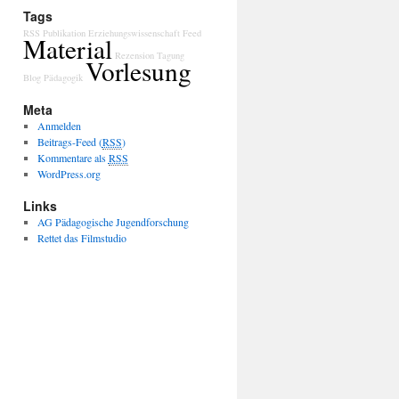
Tags
RSS
Publikation
Erziehungswissenschaft
Feed
Material
Rezension
Tagung
Vorlesung
Blog
Pädagogik
Meta
Anmelden
Beitrags-Feed (
RSS
)
Kommentare als
RSS
WordPress.org
Links
AG Pädagogische Jugendforschung
Rettet das Filmstudio